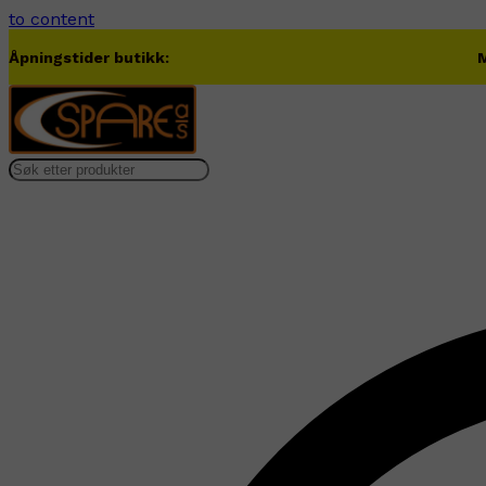
to content
Åpningstider butikk:
M