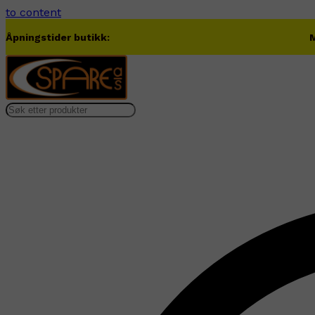
to content
Åpningstider butikk:
M