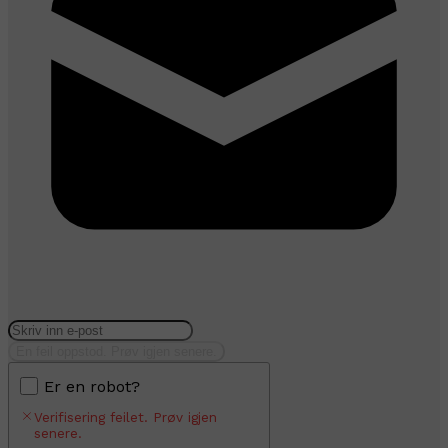
En feil oppstod. Prøv igjen senere.
Er en robot?
Verifisering feilet. Prøv igjen
senere.