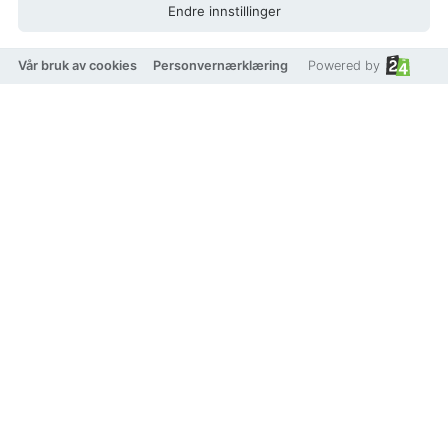
Endre innstillinger
På lager
Legg i handlekurv
Vår bruk av cookies
Personvernærklæring
Powered by
Produktbeskrivelse
110 cm klippeaggregat til frontridere med QuickFlip-
teknologi.
110 cm klippebredde
Tre usynkroniserte kniver