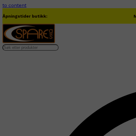
to content
Åpningstider butikk:
M